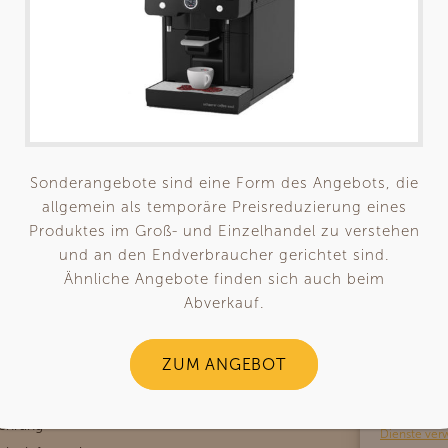
Sonderangebote sind eine Form des Angebots, die
allgemein als temporäre Preisreduzierung eines
Shop
Maschinen
fee mit Profil
Um Ihnen
Produktes im Groß- und Einzelhandel zu verstehen
str. 81
Service
Siebträgermaschinen
Technolo
und an den Endverbraucher gerichtet sind.
krehna
Preise
Wasser und Getränkesyst
speicher
Ähnliche Angebote finden sich auch beim
34244 59692
Technolo
Über Uns
Kaffeevollautomaten
Abverkauf.
.arum-kaffee.de
Surfverh
verarbei
ZUM ANGEBOT
zurückz
en
beeinträ
n
lehrung
Dienste ver