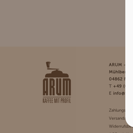
ARUM – Kaf
Mühlberger
04862 Moc
T
+49 (0) 
E
info@www
Zahlungsart
Versandarte
Widerrufsbe