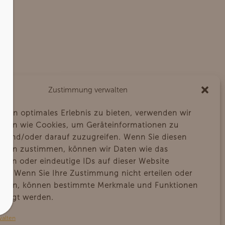
Zustimmung verwalten
 ein optimales Erlebnis zu bieten, verwenden wir
gien wie Cookies, um Geräteinformationen zu
eme
n und/oder darauf zuzugreifen. Wenn Sie diesen
gien zustimmen, können wir Daten wie das
alten oder eindeutige IDs auf dieser Website
ten. Wenn Sie Ihre Zustimmung nicht erteilen oder
iehen, können bestimmte Merkmale und Funktionen
chtigt werden.
walten