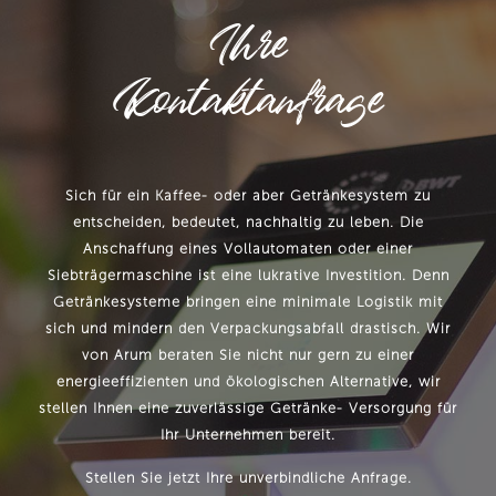
Ihre
Kontaktanfrage
Sich für ein Kaffee- oder aber Getränkesystem zu
entscheiden, bedeutet, nachhaltig zu leben. Die
Anschaffung eines Vollautomaten oder einer
Siebträgermaschine ist eine lukrative Investition. Denn
Getränkesysteme bringen eine minimale Logistik mit
sich und mindern den Verpackungsabfall drastisch. Wir
von Arum beraten Sie nicht nur gern zu einer
energieeffizienten und ökologischen Alternative, wir
stellen Ihnen eine zuverlässige Getränke- Versorgung für
Ihr Unternehmen bereit.
Stellen Sie jetzt Ihre unverbindliche Anfrage.