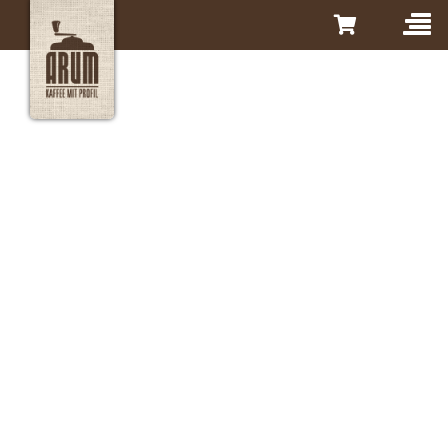
Authentische
Geschmackserlebnisse
durch Arum – Kaffee mit
Profil.