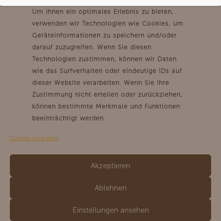
Maschinen
Zahlungsarten
Um Ihnen ein optimales Erlebnis zu bieten,
Siebträgermaschinen
Versandarten
verwenden wir Technologien wie Cookies, um
Wasser und Getränkesysteme
Widerrufsbelehrung
Geräteinformationen zu speichern und/oder
Kaffeevollautomaten
AGB mit Kundeninformationen
darauf zuzugreifen. Wenn Sie diesen
Technologien zustimmen, können wir Daten
wie das Surfverhalten oder eindeutige IDs auf
dieser Website verarbeiten. Wenn Sie Ihre
Zustimmung nicht erteilen oder zurückziehen,
© 2026 Arum – Kaffee mit Profil
können bestimmte Merkmale und Funktionen
beeinträchtigt werden.
IMPRESSUM
Dienste verwalten
DATENSCHUTZ
Akzeptieren
KONTAKT
Ablehnen
COOKIE-RICHTLINIE (EU)
Einstellungen ansehen