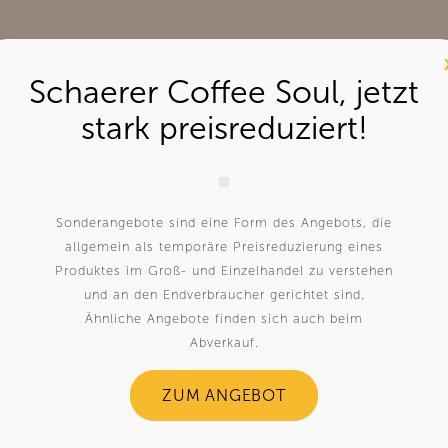
Schaerer Coffee Soul, jetzt
stark preisreduziert!
Sonderangebote sind eine Form des Angebots, die
allgemein als temporäre Preisreduzierung eines
Produktes im Groß- und Einzelhandel zu verstehen
und an den Endverbraucher gerichtet sind.
Shop
ARUM – Kaffee mit Profil
Ähnliche Angebote finden sich auch beim
Service
Mühlbergerstr. 81
Abverkauf.
Preise
04862 Mockrehna
Über Uns
T
+49 (0) 34244 59692
ZUM ANGEBOT
E
info@www.arum-kaffee.de
Zustimmung verwalten