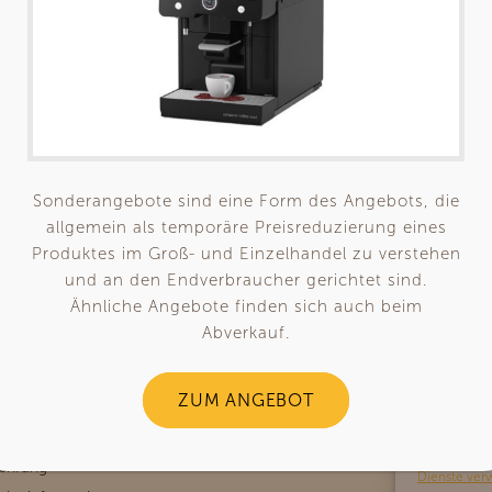
Sonderangebote sind eine Form des Angebots, die
allgemein als temporäre Preisreduzierung eines
Shop
Maschinen
fee mit Profil
Um Ihnen
Produktes im Groß- und Einzelhandel zu verstehen
str. 81
Service
Siebträgermaschinen
Technolo
und an den Endverbraucher gerichtet sind.
krehna
Preise
Wasser und Getränkesyst
speicher
Ähnliche Angebote finden sich auch beim
34244 59692
Technolo
Über Uns
Kaffeevollautomaten
Abverkauf.
.arum-kaffee.de
Surfverh
verarbei
ZUM ANGEBOT
zurückz
en
beeinträ
n
lehrung
Dienste ver