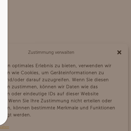
Zustimmung verwalten
 ein optimales Erlebnis zu bieten, verwenden wir
gien wie Cookies, um Geräteinformationen zu
eme
n und/oder darauf zuzugreifen. Wenn Sie diesen
gien zustimmen, können wir Daten wie das
alten oder eindeutige IDs auf dieser Website
ten. Wenn Sie Ihre Zustimmung nicht erteilen oder
iehen, können bestimmte Merkmale und Funktionen
chtigt werden.
walten