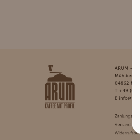
ARUM – Kaf
Mühlberger
04862 Moc
T
+49 (0) 
E
info@www
Zahlungsart
Versandarte
Widerrufsbe