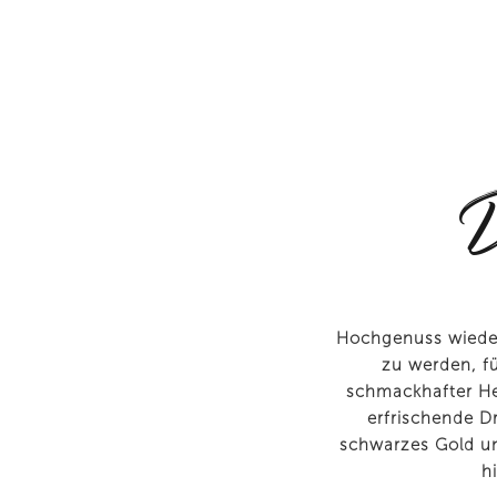
D
Hochgenuss wiede
zu werden, fü
schmackhafter He
erfrischende Dr
schwarzes Gold un
h