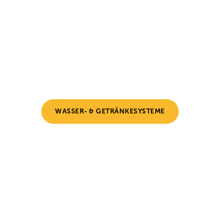
WASSER- & GETRÄNKESYSTEME