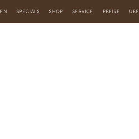
NEN
SPECIALS
SHOP
SERVICE
PREISE
ÜBE
sche Geschmackse
rum – Kaffee mit